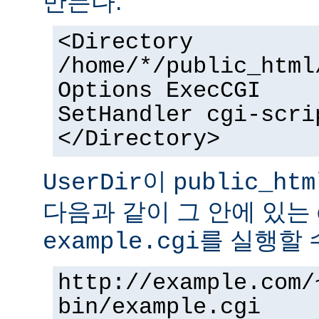
만든다.
<Directory
/home/*/public_html
Options ExecCGI
SetHandler cgi-scri
</Directory>
이
UserDir
public_htm
다음과 같이 그 안에 있는 
를 실행할 
example.cgi
http://example.com/
bin/example.cgi